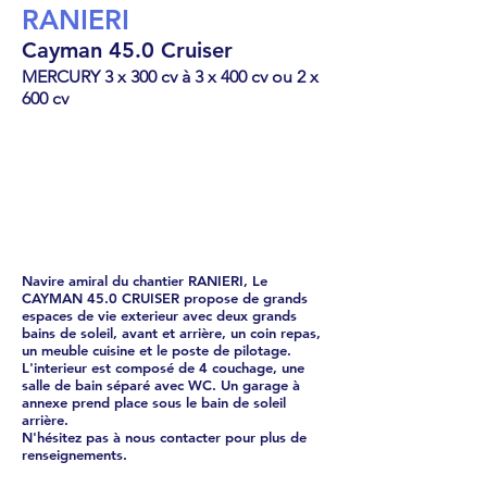
RANIERI
Cayman 45.0 Cruiser
MERCURY 3 x 300 cv à 3 x 400 cv ou 2 x
600 cv
Semi-rigide
770765
€
Navire amiral du chantier RANIERI, Le
CAYMAN 45.0 CRUISER propose de grands
espaces de vie exterieur avec deux grands
bains de soleil, avant et arrière, un coin repas,
un meuble cuisine et le poste de pilotage.
L'interieur est composé de 4 couchage, une
salle de bain séparé avec WC. Un garage à
annexe prend place sous le bain de soleil
arrière.
N'hésitez pas à nous contacter pour plus de
renseignements.