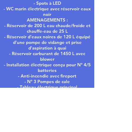
- Spots à LED
- WC marin électrique avec réservoir eaux
noir
AMENAGEMENTS :
- Réservoir de 200 L eau chaude/froide et
chauffe-eau de 25 L
- Réservoir d'eaux noires de 120 L équipé
d'une pompe de vidange et prise
d'aspiration à quai
- Réservoir carburant de 1450 L avec
blower
- Installation électrique conçu pour N° 4/5
batteries
- Anti-incendie avec fireport
- N° 3 Pompes de cale
- Tableau électrique principal
- Coupe-batterie à commande électrique
avec commande manuelle de secours
Plus d'informations :
contact@locavalaire.com
Ou par téléphone: