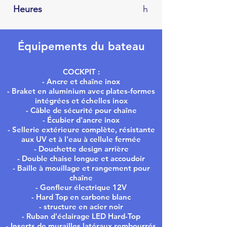
Heures
h
Équipements du bateau
COCKPIT :
- Ancre et chaîne inox
- Braket en aluminium avec plates-formes
intégrées et échelles inox
- Câble de sécurité pour chaîne
- Écubier d'ancre inox
- Sellerie extérieure complète, résistante
aux UV et à l'eau à cellule fermée
- Douchette design arrière
- Double chaise longue et accoudoir
- Baille à mouillage et rangement pour
chaîne
- Gonfleur électrique 12V
- Hard Top en carbone blanc
- structure en acier noir
- Ruban d'éclairage LED Hard-Top
- Inserts de murailles latéraux rembourrés