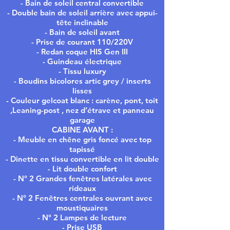
- Bain de soleil central convertible
- Double bain de soleil arrière avec appui-
tête inclinable
- Bain de soleil avant
- Prise de courant 110/220V
- Redan coque HIS Gen III
- Guindeau électrique
- Tissu luxury
- Boudins bicolores artic grey / inserts
lisses
- Couleur gelcoat blanc : carène, pont, toit
,Leaning-post , nez d’étrave et panneau
garage
CABINE AVANT :
- Meuble en chêne gris foncé avec top
tapissé
- Dinette en tissu convertible en lit double
- Lit double confort
- N° 2 Grandes fenêtres latérales avec
rideaux
- N° 2 Fenêtres centrales ouvrant avec
moustiquaires
- N° 2 Lampes de lecture
- Prise USB