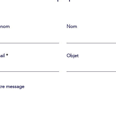
énom
Nom
ail
Objet
tre message