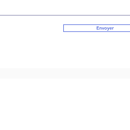
Envoyer
NOUS CONTACTER
LIENS UTILES
04 94 64 32 50
Contacts
contact@locavalaire.com