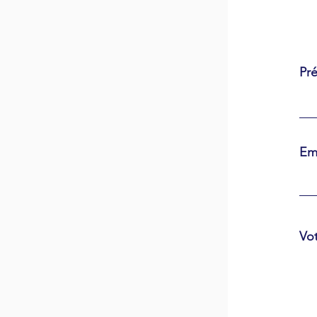
Pr
Em
Vo