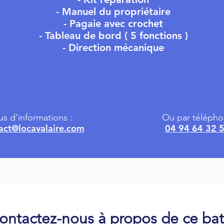
- Manuel du propriétaire
- Pagaie avec crochet
- Tableau de bord ( 5 fonctions )
- Direction mécanique
us d'informations :
Ou par télépho
act@locavalaire.com
04 94 64 32 
ontactez-nous à propos de ce ba