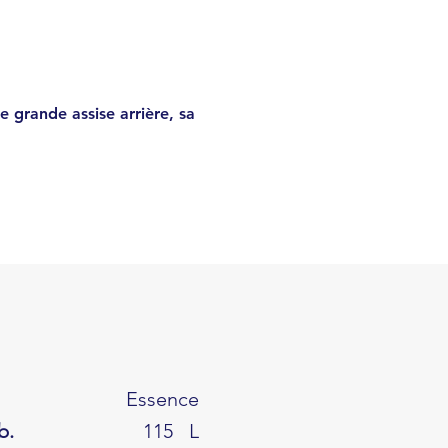
42604
€
 grande assise arrière, sa
Essence
b.
115
L