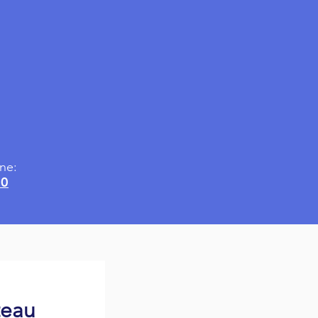
ne:
50
teau