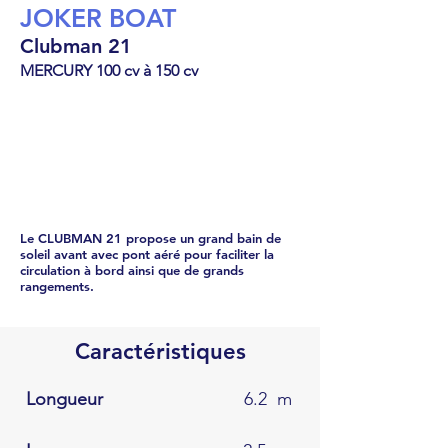
dehors
JOKER BOAT
de
la
galerie
Clubman 21
MERCURY 100 cv à 150 cv
Semi-rigide
47404
€
Le CLUBMAN 21 propose un grand bain de
soleil avant avec pont aéré pour faciliter la
circulation à bord ainsi que de grands
rangements.
Caractéristiques
Longueur
6.2
m