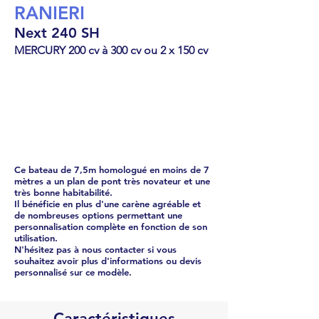
RANIERI
Next 240 SH
MERCURY 200 cv à 300 cv ou 2 x 150 cv
Cabin Cruiser
90770
€
Ce bateau de 7,5m homologué en moins de 7
mètres a un plan de pont très novateur et une
très bonne habitabilité.
Il bénéficie en plus d'une carène agréable et
de nombreuses options permettant une
personnalisation complète en fonction de son
utilisation.
N'hésitez pas à nous contacter si vous
souhaitez avoir plus d'informations ou devis
personnalisé sur ce modèle.
Caractéristiques