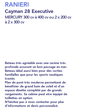
RANIERI
Cayman 28 Executive
MERCURY 300 cv à 400 cv ou 2 x 200 cv
à 2 x 300 cv
Semi-rigide
187928
€
Bateau très agréable avec une carène très
profonde assurant un bon passage en mer.
Bateau idéal aussi bien pour des sorties
familialles que pour les sports nautiques
tractés
Plan de pont très moderne permettant de
bénéficier de grand bain de soleil et d'un
espace dinette complété par de grands
rangements. Sa cabine peut etre équipé de
toillettes en option
N'hésitez pas à nous contacter pour plus
d'informations et devis personnalisé.