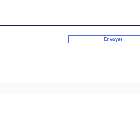
Envoyer
NOUS CONTACTER
LIENS UTILES
04 94 64 32 50
Contacts