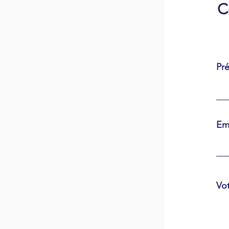
C
Pr
Em
Vo