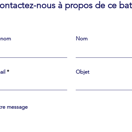
ontactez-nous à propos de ce ba
énom
Nom
ail
Objet
tre message