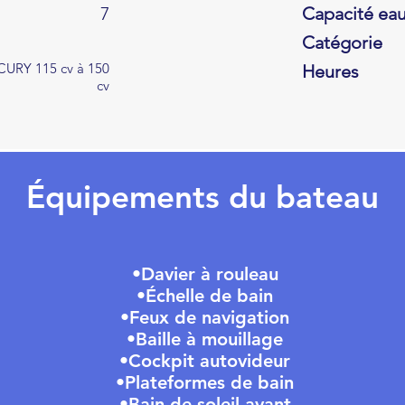
7
Capacité ea
Catégorie
URY 115 cv à 150
Heures
cv
Équipements du bateau
•Davier à rouleau
•Échelle de bain
•Feux de navigation
•Baille à mouillage
•Cockpit autovideur
•Plateformes de bain
•Bain de soleil avant