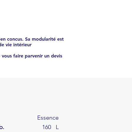
41220
€
en concus. Sa modularité est
e vie intérieur
 vous faire parvenir un devis
Essence
b.
160
L