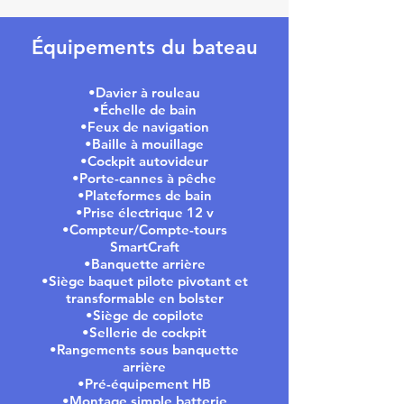
Équipements du bateau
•Davier à rouleau
•Échelle de bain
•Feux de navigation
•Baille à mouillage
•Cockpit autovideur
•Porte-cannes à pêche
•Plateformes de bain
•Prise électrique 12 v
•Compteur/Compte-tours
SmartCraft
•Banquette arrière
•Siège baquet pilote pivotant et
transformable en bolster
•Siège de copilote
•Sellerie de cockpit
•Rangements sous banquette
arrière
•Pré-équipement HB
•Montage simple batterie