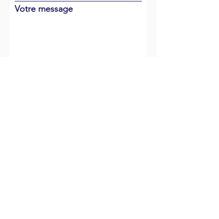
Votre message
Envoyer
NOUS RENCONTRER
- BUREAU -
305 Rue du Port,
Résidence Les Régates