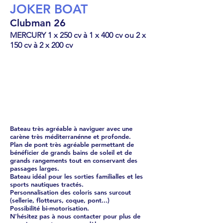
JOKER BOAT
Clubman 26
MERCURY 1 x 250 cv à 1 x 400 cv ou 2 x
150 cv à 2 x 200 cv
Semi-rigide
101194
€
Bateau très agréable à naviguer avec une
carène très méditerranénne et profonde.
Plan de pont très agréable permettant de
bénéficier de grands bains de soleil et de
grands rangements tout en conservant des
passages larges.
Bateau idéal pour les sorties familialles et les
sports nautiques tractés.
Personnalisation des coloris sans surcout
(sellerie, flotteurs, coque, pont...)
Possibilité bi-motorisation.
N'hésitez pas à nous contacter pour plus de