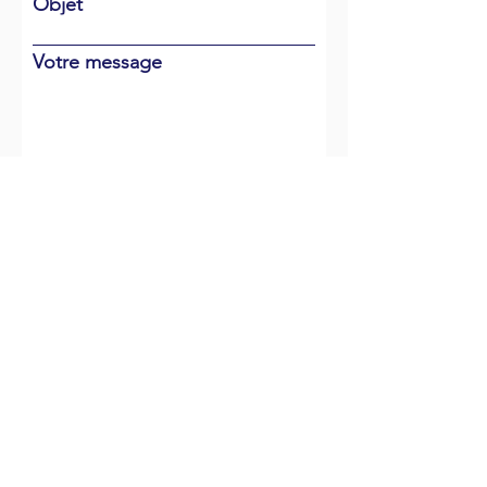
Objet
Votre message
Envoyer
NOUS RENCONTRER
- BUREAU -
305 Rue du Port,