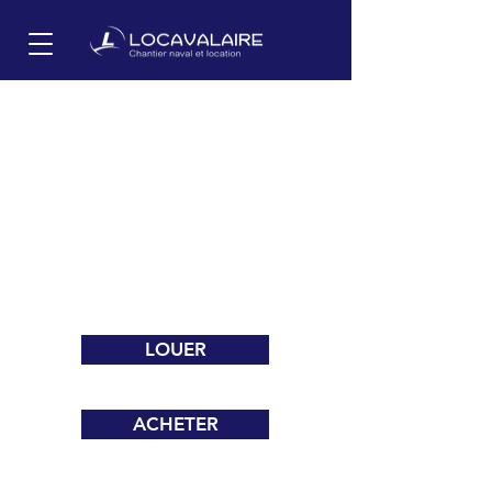
Bienvenue à bord!
Louez, achetez ou stockez
votre bateau chez
Locavalaire
LOUER
ACHETER